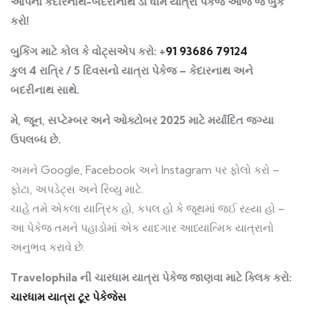
આપનો કેદારનાથ-બદરીનાથ ડો ધામ યાત્રા પેકેજ આજે જ બુક
કરો!
બુકિંગ માટે કોલ કે વોટ્સએપ કરો: +
91 93686 79124
કુલ 4 રાત્રિ / 5 દિવસનો યાત્રા પેકેજ – કેદારનાથ અને
બદરીનાથ સાથે.
મે, જૂન, સપ્ટેમ્બર અને ઓક્ટોબર 2025 માટે મર્યાદિત જગ્યા
ઉપલબ્ધ છે.
અમને Google, Facebook અને Instagram પર ફોલો કરો –
ફોટા, અપડેટ્સ અને રિવ્યુ માટે.
ચાહે તમે એકલા યાત્રિક હો, કપલ હો કે જૂથમાં જઈ રહ્યા હો –
આ પેકેજ તમને પહાડોમાં એક યાદગાર આધ્યાત્મિક યાત્રાનો
અનુભવ કરાવે છે.
Travelophila ની ચારધામ યાત્રા પેકેજ જાણવા માટે ક્લિક કરો:
ચારધામ યાત્રા ટૂર પેકેજેસ