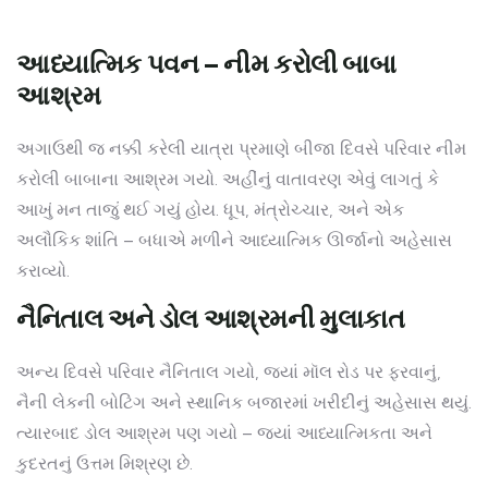
આધ્યાત્મિક પવન – નીમ કરોલી બાબા
આશ્રમ
અગાઉથી જ નક્કી કરેલી યાત્રા પ્રમાણે બીજા દિવસે પરિવાર નીમ
કરોલી બાબાના આશ્રમ ગયો. અહીંનું વાતાવરણ એવું લાગતું કે
આખું મન તાજું થઈ ગયું હોય. ધૂપ, મંત્રોચ્ચાર, અને એક
અલૌકિક શાંતિ – બધાએ મળીને આધ્યાત્મિક ઊર્જાનો અહેસાસ
કરાવ્યો.
નૈનિતાલ અને ડોલ આશ્રમની મુલાકાત
અન્ય દિવસે પરિવાર નૈનિતાલ ગયો, જ્યાં મૉલ રોડ પર ફરવાનું,
નૈની લેકની બોટિંગ અને સ્થાનિક બજારમાં ખરીદીનું અહેસાસ થયું.
ત્યારબાદ ડોલ આશ્રમ પણ ગયો – જ્યાં આધ્યાત્મિકતા અને
કુદરતનું ઉત્તમ મિશ્રણ છે.