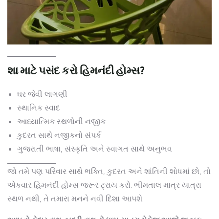
શા માટે પસંદ કરો હિમનંદી હોમ્સ?
ઘર જેવી લાગણી
સ્થાનિક સ્વાદ
આધ્યાત્મિક સ્થળોની નજીક
કુદરત સાથે નજીકનો સંપર્ક
ગુજરાતી ભાષા, સંસ્કૃતિ અને સ્વાગત સાથે અનુભવ
જો તમે પણ પરિવાર સાથે ભક્તિ, કુદરત અને શાંતિની શોધમાં છો, તો
એકવાર હિમનંદી હોમ્સ જરૂર ટ્રાય કરો. ભીમતાલ માત્ર યાત્રા
સ્થળ નથી, તે તમારા મનને નવી દિશા આપશે.