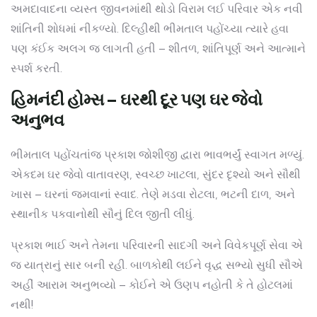
અમદાવાદના વ્યસ્ત જીવનમાંથી થોડો વિરામ લઈ પરિવાર એક નવી
શાંતિની શોધમાં નીકળ્યો. દિલ્હીથી ભીમતાલ પહોંચ્યા ત્યારે હવા
પણ કંઈક અલગ જ લાગતી હતી – શીતળ, શાંતિપૂર્ણ અને આત્માને
સ્પર્શ કરતી.
હિમનંદી હોમ્સ – ઘરથી દૂર પણ ઘર જેવો
અનુભવ
ભીમતાલ પહોંચતાંજ પ્રકાશ જોશીજી દ્વારા ભાવભર્યું સ્વાગત મળ્યું.
એકદમ ઘર જેવો વાતાવરણ, સ્વચ્છ ખાટલા, સુંદર દૃશ્યો અને સૌથી
ખાસ – ઘરનાં જમવાનાં સ્વાદ. તેણે મડવા રોટલા, ભટની દાળ, અને
સ્થાનીક પકવાનોથી સૌનું દિલ જીતી લીધું.
પ્રકાશ ભાઈ અને તેમના પરિવારની સાદગી અને વિવેકપૂર્ણ સેવા એ
જ યાત્રાનું સાર બની રહી. બાળકોથી લઈને વૃદ્ધ સભ્યો સુધી સૌએ
અહીં આરામ અનુભવ્યો – કોઈને એ ઉણપ નહોતી કે તે હોટલમાં
નથી!