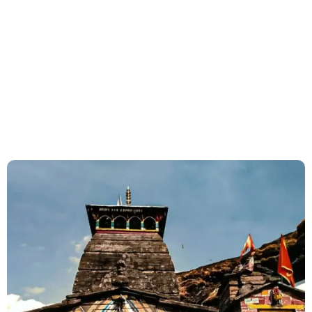
+91 7983628132