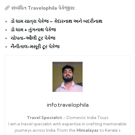
સંબંધિત Travelophila પેકેજીસ:
ડો ધામ યાત્રા પેકેજ – કેદારનાથ અને બદરીનાથ
ડો ધામ + તુંગનાથ પેકેજ
ચોપતા-ઔલી ટૂર પેકેજ
નૈનીતાલ-મસૂરી ટૂર પેકેજ
info.travelophila
Travel Specialist
– Domestic India Tours
I am a travel specialist with expertise in crafting memorable
journeys across India. From the
Himalayas
to Kerala’s