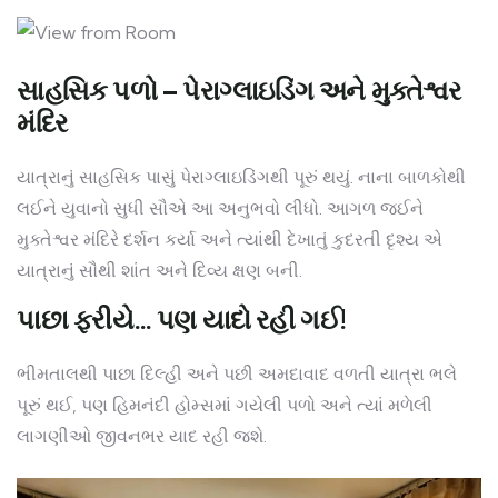
સાહસિક પળો – પેરાગ્લાઇડિંગ અને મુક્તેશ્વર
મંદિર
યાત્રાનું સાહસિક પાસું પેરાગ્લાઇડિંગથી પૂરું થયું. નાના બાળકોથી
લઈને યુવાનો સુધી સૌએ આ અનુભવો લીધો. આગળ જઈને
મુક્તેશ્વર મંદિરે દર્શન કર્યા અને ત્યાંથી દેખાતું કુદરતી દૃશ્ય એ
યાત્રાનું સૌથી શાંત અને દિવ્ય ક્ષણ બની.
પાછા ફરીયે… પણ યાદો રહી ગઈ!
ભીમતાલથી પાછા દિલ્હી અને પછી અમદાવાદ વળતી યાત્રા ભલે
પૂરું થઈ, પણ હિમનંદી હોમ્સમાં ગયેલી પળો અને ત્યાં મળેલી
લાગણીઓ જીવનભર યાદ રહી જશે.