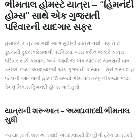
ભીમતાલ હોમસ્ટે યાત્રા – “હિમનંદી
હોમ્સ” સાથે એક ગુજરાતી
પરિવારની યાદગાર સફર
મુસાફરી માત્ર સ્થળથી સ્થળ સુધીની યાત્રા નથી, પણ તે છે
હૃદયથી હૃદય જોડાવાની પ્રક્રિયા, ખાસ કરીને જ્યારે યાત્રા
પરિવાર સાથે કરવામાં આવે. આવી જ એક યાદગાર યાત્રાની વાત
કરીએ, જ્યાં અમદાવાદથી એક ગુજરાતી પરિવાર – શ્રી ભરત શાહ
પટેલની આગેવાની હેઠળ 15 સભ્યો ભીમતાલ તરફ નીકળ્યા, જ્યાં
તેમનું નિવાસ હિમનંદી હોમ્સ ખાતે હતો.
યાત્રાની શરૂઆત – અમદાવાદથી ભીમતાલ
સુધી
આ યાત્રાની શરૂઆત થઈ અમદાવાદથી દિલ્હીની ટ્રેન યાત્રાથી.