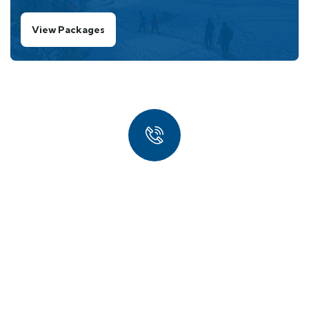
View Packages
Quick Booking Process
Talk with us
+91 9368679124